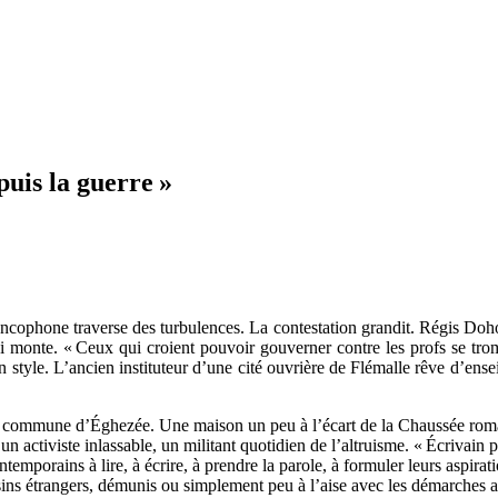
puis la guerre »
cophone traverse des turbulences. La contestation grandit. Régis Dohogn
 monte. « Ceux qui croient pouvoir gouverner contre les profs se tromp
 style. L’ancien instituteur d’une cité ouvrière de Flémalle rêve d’ensei
 commune d’Éghezée. Une maison un peu à l’écart de la Chaussée romai
 un activiste inlassable, un militant quotidien de l’altruisme. « Écrivain p
temporains à lire, à écrire, à prendre la parole, à formuler leurs aspira
ns étrangers, démunis ou simplement peu à l’aise avec les démarches admin