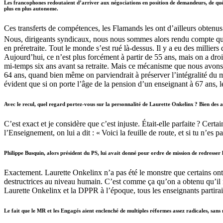
Les francophones redoutaient d’arriver aux négociations en position de demandeurs, de quém
plus en plus autonome.
Ces transferts de compétences, les Flamands les ont d’ailleurs obtenus
Nous, dirigeants syndicaux, nous nous sommes alors rendu compte que nou
en préretraite. Tout le monde s’est rué là-dessus. Il y a eu des millier
Aujourd’hui, ce n’est plus forcément à partir de 55 ans, mais on a dro
mi-temps six ans avant sa retraite. Mais ce mécanisme que nous avons con
64 ans, quand bien même on parviendrait à préserver l’intégralité du m
évident que si on porte l’âge de la pension d’un enseignant à 67 ans,
Avec le recul, quel regard portez-vous sur la personnalité de Laurette Onkelinx ? Bien des
C’est exact et je considère que c’est injuste. Était-elle parfaite ? Cert
l’Enseignement, on lui a dit : « Voici la feuille de route, et si tu n’es 
Philippe Busquin, alors président du PS, lui avait donné pour ordre de mission de redresse
Exactement. Laurette Onkelinx n’a pas été le monstre que certains ont 
destructrices au niveau humain. C’est comme ça qu’on a obtenu qu’il n’y
Laurette Onkelinx et la DPPR à l’époque, tous les enseignants partiraie
Le fait que le MR et les Engagés aient enclenché de multiples réformes assez radicales, sans