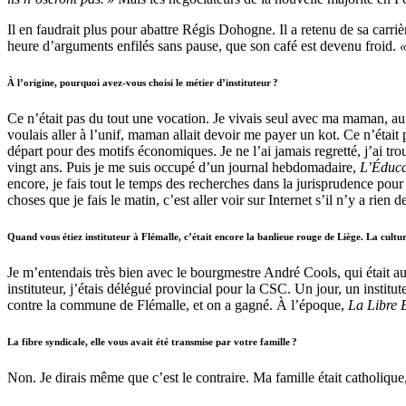
Il en faudrait plus pour abattre Régis Dohogne. Il a retenu de sa carriè
heure d’arguments enfilés sans pause, que son café est devenu froid.
«
À l’origine, pourquoi avez-vous choisi le métier d’instituteur ?
Ce n’était pas du tout une vocation. Je vivais seul avec ma maman, au 
voulais aller à l’unif, maman allait devoir me payer un kot. Ce n’était 
départ pour des motifs économiques. Je ne l’ai jamais regretté, j’ai tro
vingt ans. Puis je me suis occupé d’un journal hebdomadaire,
L’Éduca
encore, je fais tout le temps des recherches dans la jurisprudence pour 
choses que je fais le matin, c’est aller voir sur Internet s’il n’y a rie
Quand vous étiez instituteur à Flémalle, c’était encore la banlieue rouge de Liège. La cultu
Je m’entendais très bien avec le bourgmestre André Cools, qui était au
instituteur, j’étais délégué provincial pour la CSC. Un jour, un instit
contre la commune de Flémalle, et on a gagné. À l’époque,
La Libre 
La fibre syndicale, elle vous avait été transmise par votre famille ?
Non. Je dirais même que c’est le contraire. Ma famille était catholique