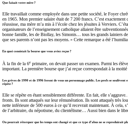
Que faisait votre mère ?
Elle travaillait comme employée dans une petite société, le Foyer chré
en 1965. Mon premier salaire était de 7 200 francs. C’est exactement
réussisse, ma mère m’a mis à l’école chez les jésuites à Verviers. C’ét
organisateurs de l’enseignement catholique allaient être subventionnés. 
bonne famille, les de Biollay, les Simonis… tous les grands lainiers 
que ses parents n’ont pas les moyens. » Cette remarque a été l’humili
En quoi consistait la bourse que vous aviez reçue ?
e
À la fin de la 6
primaire, on devait passer un examen. Parmi les élèves
important. La première bourse que j’ai reçue correspondait à la moiti
Les grèves de 1990 et de 1996 feront de vous un personnage public. Les profs se soulèvent 
répète ?
Elle se répète en étant sensiblement différente. En fait, elle s’aggrave
fronts. Ils sont attaqués sur leur rémunération. Ils sont attaqués très 
nette inférieure de 500 euros à ce qu’il recevrait maintenant. À cela, s’a
de l’arbitraire, du népotisme, du clientélisme… Aussi bien dans le li
On pourrait rétorquer que les temps ont changé et que ce type d’abus ne se reproduirait plu