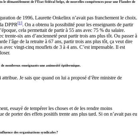
ns le démantèlement de l’État fédéral belge, de nouvelles compétences pour une Flandre de
figuration de 1996, Laurette Onkelinx n’avait pas franchement le choix.
[1]
té la DPPR
. On a obtenu la possibilité pour les enseignants de partir
l’époque, cela permettait de partir à 55 ans avec 75 % du salaire.
trente-six ans d’ancienneté peut partir trois ans plus tôt. Ou passer à
l’âge de la retraite à 67 ans, partir trois ans plus tôt, ça veut dire
 avec vingt-cinq mouflets de 3 à 4 ans. C’est impensable. Il est
loser.
hez de nombreux enseignants une animosité épidermique.
i attribue. Je sais que quand on lui a proposé d’être ministre de
ment, essayé de tempérer les choses et de les rendre moins
de porter des effets positifs trente ans plus tard. Si on n’avait pas eu
influence des organisations syndicales ?