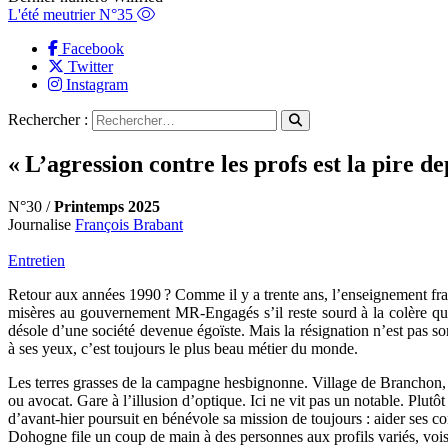
L'été meutrier N°35
Facebook
Twitter
Instagram
Rechercher :
« L’agression contre les profs est la pire de
N°30 /
Printemps 2025
Journalise
François Brabant
Entretien
Retour aux années 1990 ? Comme il y a trente ans, l’enseignement fran
misères au gouvernement MR-Engagés s’il reste sourd à la colère qui
désole d’une société devenue égoïste. Mais la résignation n’est pas son
à ses yeux, c’est toujours le plus beau métier du monde.
L
es terres grasses de la campagne hesbignonne. Village de Branchon,
ou avocat. Gare à l’illusion d’optique. Ici ne vit pas un notable. Plutôt
d’avant-hier poursuit en bénévole sa mission de toujours : aider ses con
Dohogne file un coup de main à des personnes aux profils variés, voisi