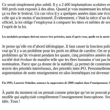
Ce serait simplement plus subtil. Il y a 2 400 implantations scolaires 
000 profs sont exposés à des abus. Quand je vois maintenant les trésors
ça va être le festival. Un cas vécu il y a quelques années dans une é
celle qui a le moins d’ancienneté. Évidemment, c’était la nièce d’un 
officiel, la loi oblige l’employeur à comparer les titres et mérites d
l’esprit de la loi.
Les modalités pratiques doivent encore être précisées, mais d’après vous, quelle est la moti
Je pense qu’elle est d’abord idéologique. Il faut casser la fonction pu
vrai qu’il y a un problème pour les profs en début de carrière. On ne p
problèmes qu’ils vivaient pendant les quatre, cinq premières années de 
société doit évoluer de manière telle que les êtres humains n’ont pas 
nomination. Parce que ça donne de la stabilité, ça permet de construire 
œuvre des priorités interréseaux, des priorités inter-PO. Personnellemen
segmentation de notre enseignement en silos hermétiques est devenue 
Fin 1995, Laurette Onkelinx annonce la suppression de 2800 emplois dans l’enseignement. Quan
À partir du moment où on prenait comme principe qu’on ne pouvait pas r
modèle qui asphyxiait complètement l’enseignement francophone. Seulem
idée. Tous !