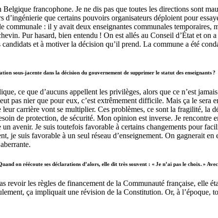
en Belgique francophone. Je ne dis pas que toutes les directions sont ma
 d’ingénierie que certains pouvoirs organisateurs déploient pour essayer d
cole communale : il y avait deux enseignantes communales temporaires, ma
échevin. Pur hasard, bien entendu ! On est allés au Conseil d’État et o
e ses candidats et à motiver la décision qu’il prend. La commune a été c
vation sous-jacente dans la décision du gouvernement de supprimer le statut des enseignants ?
blique, ce que d’aucuns appellent les privilèges, alors que ce n’est jama
eut pas nier que pour eux, c’est extrêmement difficile. Mais ça le sera e
leur carrière vont se multiplier. Ces problèmes, ce sont la fragilité, la
besoin de protection, de sécurité. Mon opinion est inverse. Je rencontre
un avenir. Je suis toutefois favorable à certains changements pour facili
t, je suis favorable à un seul réseau d’enseignement. On gagnerait en eff
aberrante.
d on réécoute ses déclarations d’alors, elle dit très souvent : « Je n’ai pas le choix. » Avec 
evoir les règles de financement de la Communauté française, elle était e
ent, ça impliquait une révision de la Constitution. Or, à l’époque, tous