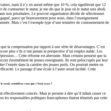
uvaises, mais il n’y en aurait même que 10 %, cela signifierait que 12
e contourner le statut, je me dis que le jour où le statut sera aboli,
is non prioritaires. Le pouvoir organisateur décide de sélectionner
n a gagné, parce qu’heureusement pour nous, dans l’enseignement
ondamnée. Mais c’est l’exemple type d’une tentative de contournement de
is que la compensation par rapport à une série de désavantages. C’est
ncore plus s’ils n’ont jamais la perspective d’un emploi stable. Les
 dépression… Cette réforme est aberrante. Mais certains pensent que la
 encore énormément de jeunes enseignants. Ils sont préoccupés par leur
ter l’entrée dans la carrière des jeunes profs. On pourrait mettre en
icacité. Le passage d’une école à l’autre serait facilité. Cette
le recul, considérez-vous que c’était exact ?
ffectivement coincée. Mais je persiste à dire qu’il fallait casser ce
 les responsables politiques francophones étaient tétanisés par cette