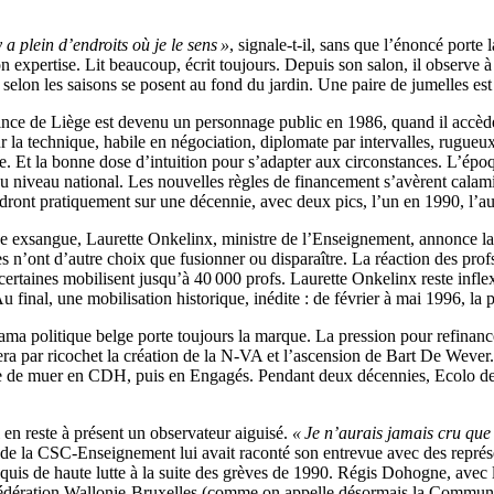
y a plein d’endroits où je le sens »
, signale-t-il, sans que l’énoncé porte
t son expertise. Lit beaucoup, écrit toujours. Depuis son salon, il obser
 selon les saisons se posent au fond du jardin. Une paire de jumelles est 
rovince de Liège est devenu un personnage public en 1986, quand il accè
u sur la technique, habile en négociation, diplomate par intervalles, rugu
. Et la bonne dose d’intuition pour s’adapter aux circonstances. L’époqu
niveau national. Les nouvelles règles de financement s’avèrent calam
dront pratiquement sur une décennie, avec deux pics, l’un en 1990, l’au
 exsangue, Laurette Onkelinx, ministre de l’Enseignement, annonce la
n’ont d’autre choix que fusionner ou disparaître. La réaction des profs 
ertaines mobilisent jusqu’à 40 000 profs. Laurette Onkelinx reste infle
u final, une mobilisation historique, inédite : de février à mai 1996, la
ma politique belge porte toujours la marque. La pression pour refinanc
a par ricochet la création de la N-VA et l’ascension de Bart De Wever. A
ite de muer en CDH, puis en Engagés. Pendant deux décennies, Ecolo devi
l en reste à présent un observateur aiguisé.
« Je n’aurais jamais cru que 
 de la CSC-Enseignement lui avait raconté son entrevue avec des représe
acquis de haute lutte à la suite des grèves de 1990. Régis Dohogne, avec 
édération Wallonie-Bruxelles (comme on appelle désormais la Communaut