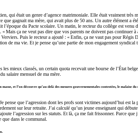
tien, qui était un genre d’agence matrimoniale. Elle était vraiment très
 ce que gagnait ma mère, qui avait plus de 50 ans. Un autre élément a é
ait l’époque du Pacte scolaire. Un matin, le recteur du collège est venu 
« Mais ça ne veut pas dire que vos parents ne doivent pas continuer à aide
de Verviers. Puis le recteur a ajouté : « Enfin, ça ne vaut pas pour Ré
ation de ma vie. Et je pense qu’une partie de mon engagement syndical t
 les mieux classés, un certain quota recevait une bourse de l’État belge
é du salaire mensuel de ma mère.
en masse, et l’on découvre qu’au-delà des mesures gouvernementales contestées, le malaise du 
. Je pense que l’agression dont les profs sont victimes aujourd’hui est la 
lourdement sur leur retraite. J’ai calculé qu’un jeune enseignant qui début
joute l’agression sur les statuts. Et là, ça me fait frissonner. Parce que 
bre que dans le communal.
s.