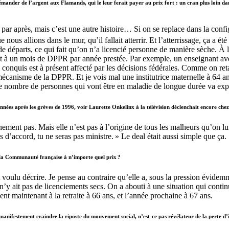
ander de l’argent aux Flamands, qui le leur ferait payer au prix fort : un cran plus loin da
 par après, mais c’est une autre histoire… Si on se replace dans la con
s allions dans le mur, qu’il fallait atterrir. Et l’atterrissage, ça a é
s de départs, ce qui fait qu’on n’a licencié personne de manière sèche. À 
it à un mois de DPPR par année prestée. Par exemple, un enseignant avec 
quis est à présent affecté par les décisions fédérales. Comme on retarde 
écanisme de la DPPR. Et je vois mal une institutrice maternelle à 64 ans
 le nombre de personnes qui vont être en maladie de longue durée va exp
 années après les grèves de 1996, voir Laurette Onkelinx à la télévision déclenchait encore c
ainement pas. Mais elle n’est pas à l’origine de tous les malheurs qu’on lu
pas d’accord, tu ne seras pas ministre. » Le deal était aussi simple que ça.
r la Communauté française à n’importe quel prix ?
voulu décrire. Je pense au contraire qu’elle a, sous la pression évidem
 ait pas de licenciements secs. On a abouti à une situation qui continue 
nt maintenant à la retraite à 66 ans, et l’année prochaine à 67 ans.
 manifestement craindre la riposte du mouvement social, n’est-ce pas révélateur de la perte d’