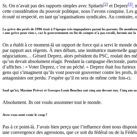
[2]
[3]
Si. On n’avait pas des rapports simples avec Spitaels
et Deprez
, 
cette considération du pouvoir politique, nous l’avons conquise. Les g
écouté ni respecté, en tant qu’organisations syndicales. Au contraire, o
La grève des profs de 1996 était à l’époque très impopulaire parmi les parents. De nombreux d
« une grève pour rien », car le gouvernement en fin de compte n’a pas reculé, hormis sur la
On a établi à ce moment-là un rapport de force qui a servi le monde de
par rapport aux régents. À mes débuts, une institutrice maternelle gag
négociations… Gérard Deprez, alors président du PSC, roulait des mécani
qu’on devait absolument réagir. Pendant la campagne électorale, partou
d’affiches : « Voter Deprez, c’est un péché. » Deprez était fou furieux s
gens qui s’imaginent qu’ils vont pouvoir gouverner contre les profs, i
antagonistes ont perdu. J’espère qu’il en sera de même cette fois-ci.
Sauf qu’ici, Maxime Prévot et Georges-Louis Bouchez ont cinq ans devant eux. Cinq ans sans
Absolument. Ils ont voulu assommer tout le monde.
Avez-vous senti venir le coup ?
Pas à ce point-là. J’avais bien perçu que l’influence dont nous disposi
une convergence des agressions, que ce soit du fédéral ou de la Fédérat