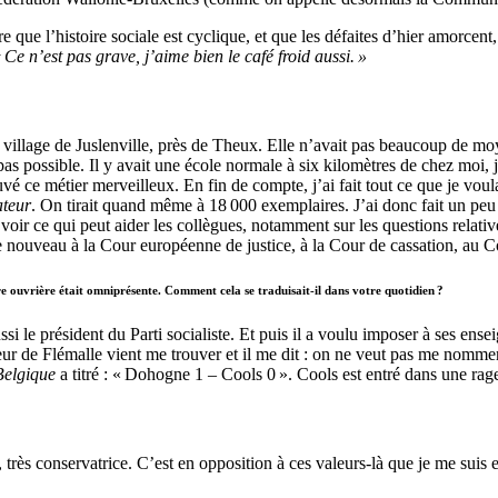
re que l’histoire sociale est cyclique, et que les défaites d’hier amorcent
 Ce n’est pas grave, j’aime bien le café froid aussi. »
village de Juslenville, près de Theux. Elle n’avait pas beaucoup de moy
pas possible. Il y avait une école normale à six kilomètres de chez moi, je
uvé ce métier merveilleux. En fin de compte, j’ai fait tout ce que je voul
teur
. On tirait quand même à 18 000 exemplaires. J’ai donc fait un peu 
voir ce qui peut aider les collègues, notamment sur les questions relative
n de nouveau à la Cour européenne de justice, à la Cour de cassation, au C
re ouvrière était omniprésente. Comment cela se traduisait-il dans votre quotidien ?
ssi le président du Parti socialiste. Et puis il a voulu imposer à ses en
uteur de Flémalle vient me trouver et il me dit : on ne veut pas me nomm
Belgique
a titré : « Dohogne 1 – Cools 0 ». Cools est entré dans une rage
, très conservatrice. C’est en opposition à ces valeurs-là que je me suis