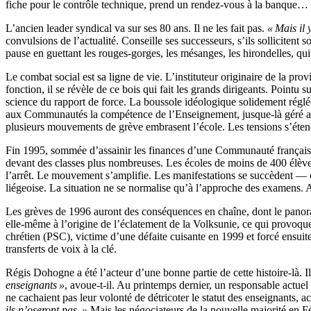
fiche pour le contrôle technique, prend un rendez-vous à la banque…
L’ancien leader syndical va sur ses 80 ans. Il ne les fait pas.
« Mais il 
convulsions de l’actualité. Conseille ses successeurs, s’ils solliciten
pause en guettant les rouges-gorges, les mésanges, les hirondelles, qui
Le combat social est sa ligne de vie. L’instituteur originaire de la p
fonction, il se révèle de ce bois qui fait les grands dirigeants. Point
science du rapport de force. La boussole idéologique solidement réglée
aux Communautés la compétence de l’Enseignement, jusque-là géré au 
plusieurs mouvements de grève embrasent l’école. Les tensions s’éten
Fin 1995, sommée d’assainir les finances d’une Communauté française
devant des classes plus nombreuses. Les écoles de moins de 400 élèves 
l’arrêt. Le mouvement s’amplifie. Les manifestations se succèdent — c
liégeoise. La situation ne se normalise qu’à l’approche des examens. A
Les grèves de 1996 auront des conséquences en chaîne, dont le panora
elle-même à l’origine de l’éclatement de la Volksunie, ce qui provoquer
chrétien (PSC), victime d’une défaite cuisante en 1999 et forcé ensu
transferts de voix à la clé.
Régis Dohogne a été l’acteur d’une bonne partie de cette histoire-là. I
enseignants »
, avoue-t-il. Au printemps dernier, un responsable actuel
ne cachaient pas leur volonté de détricoter le statut des enseignants, 
ils n’oseront pas. »
Mais les négociateurs de la nouvelle majorité en F