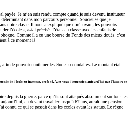
 mal payée. Je m’en suis rendu compte quand je suis devenu instituteur
té déterminant dans mon parcours personnel. Soucieuse que je
dans notre classe. Il nous a expliqué que dorénavant, les pouvoirs
r l’école », a-t-il précisé. J’étais en classe avec les enfants de
gis Dohogne. Comme il a eu une bourse du Fonds des mieux doués, c’est
ient à ce moment-là.
, afin de pouvoir continuer les études secondaires. Le montant était
monde de l’école est immense, profond. Avez-vous l’impression aujourd’hui que l’histoire se
pire depuis la guerre, parce qu’ils sont attaqués absolument sur tous les
e aujourd’hui, en devant travailler jusqu’à 67 ans, aurait une pension
j’ai connu ce qui se passait dans les écoles avant les statuts. Le règne