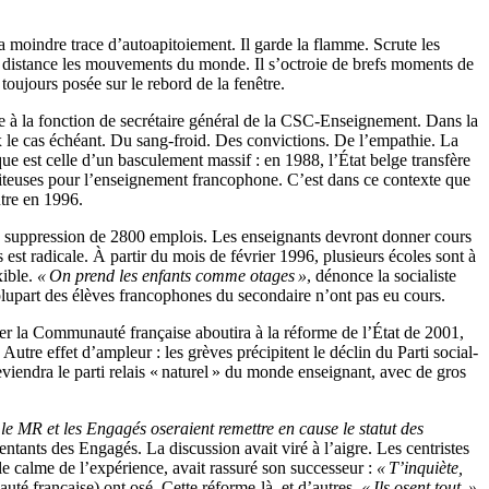
 la moindre trace d’autoapitoiement. Il garde la flamme. Scrute les
ve à distance les mouvements du monde. Il s’octroie de brefs moments de
toujours posée sur le rebord de la fenêtre.
de à la fonction de secrétaire général de la CSC-Enseignement. Dans la
eux le cas échéant. Du sang-froid. Des convictions. De l’empathie. La
e est celle d’un basculement massif : en 1988, l’État belge transfère
iteuses pour l’enseignement francophone. C’est dans ce contexte que
tre en 1996.
 suppression de 2800 emplois. Les enseignants devront donner cours
est radicale. À partir du mois de février 1996, plusieurs écoles sont à
xible.
« On prend les enfants comme otages »
, dénonce la socialiste
 plupart des élèves francophones du secondaire n’ont pas eu cours.
er la Communauté française aboutira à la réforme de l’État de 2001,
utre effet d’ampleur : les grèves précipitent le déclin du Parti social-
endra le parti relais « naturel » du monde enseignant, avec de gros
le MR et les Engagés oseraient remettre en cause le statut des
ntants des Engagés. La discussion avait viré à l’aigre. Les centristes
le calme de l’expérience, avait rassuré son successeur :
« T’inquiète,
é française) ont osé. Cette réforme-là, et d’autres.
« Ils osent tout. »