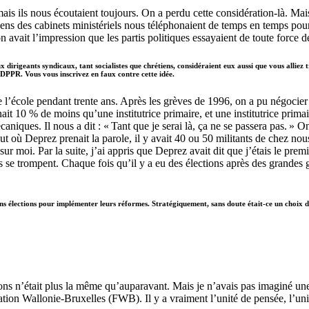
mais ils nous écoutaient toujours. On a perdu cette considération-là. Mai
ens des cabinets ministériels nous téléphonaient de temps en temps pour 
n avait l’impression que les partis politiques essayaient de toute force d
irigeants syndicaux, tant socialistes que chrétiens, considéraient eux aussi que vous alliez tro
 DPPR. Vous vous inscrivez en faux contre cette idée.
 l’école pendant trente ans. Après les grèves de 1996, on a pu négocier 
nait 10 % de moins qu’une institutrice primaire, et une institutrice pri
ques. Il nous a dit : « Tant que je serai là, ça ne se passera pas. » On 
t où Deprez prenait la parole, il y avait 40 ou 50 militants de chez nou
ur moi. Par la suite, j’ai appris que Deprez avait dit que j’étais le premi
ls se trompent. Chaque fois qu’il y a eu des élections après des grandes
 élections pour implémenter leurs réformes. Stratégiquement, sans doute était-ce un choix dé
ons n’était plus la même qu’auparavant. Mais je n’avais pas imaginé une 
ion Wallonie-Bruxelles (FWB). Il y a vraiment l’unité de pensée, l’unité