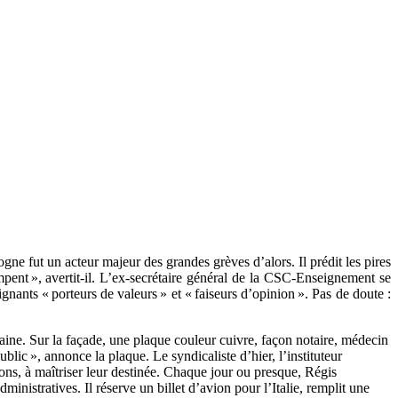
e fut un acteur majeur des grandes grèves d’alors. Il prédit les pires
ent », avertit-il. L’ex-secrétaire général de la CSC-Enseignement se
gnants « porteurs de valeurs » et « faiseurs d’opinion ». Pas de doute :
ne. Sur la façade, une plaque couleur cuivre, façon notaire, médecin
ublic », annonce la plaque. Le syndicaliste d’hier, l’instituteur
tions, à maîtriser leur destinée. Chaque jour ou presque, Régis
istratives. Il réserve un billet d’avion pour l’Italie, remplit une