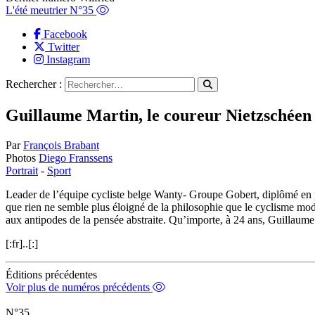
L'été meutrier N°35
Facebook
Twitter
Instagram
Rechercher :
Guillaume Martin, le coureur Nietzschéen
Par
François Brabant
Photos
Diego Franssens
Portrait
-
Sport
Leader de l’équipe cycliste belge Wanty- Groupe Gobert, diplômé en p
que rien ne semble plus éloigné de la philosophie que le cyclisme mod
aux antipodes de la pensée abstraite. Qu’importe, à 24 ans, Guillaume
[:fr]..[:]
Éditions précédentes
Voir plus de numéros précédents
N°35