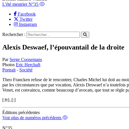
L'été meutrier N°35
Facebook
Twitter
Instagram
Rechercher :
Alexis Deswaef, l’épouvantail de la droite
Par
Serge Coosemans
Photos
Eric Herchaft
Portrait
-
Société
Theo Francken refuse de le rencontrer, Charles Michel lui doit au mo
par les circonstances que par vocation, Alexis Deswaef n’a toutefois
Venet, est convaincu, comme beaucoup d’avocats, que tout se règle par 
[:fr]..[:]
Éditions précédentes
Voir plus de numéros précédents
N°35